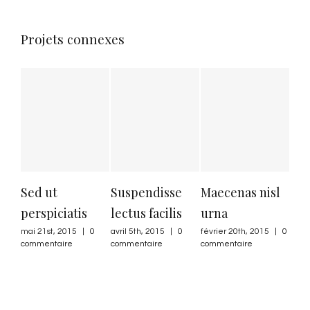
Projets connexes
Sed ut
Suspendisse
Maecenas nisl
Sed
perspiciatis
lectus facilis
urna
effi
mai 21st, 2015
|
0
avril 5th, 2015
|
0
février 20th, 2015
|
0
févri
commentaire
commentaire
commentaire
comm