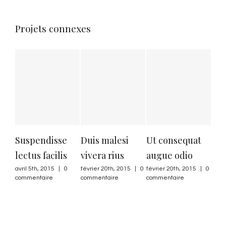
Projets connexes
Suspendisse
Duis malesi
Ut consequat
Nul
lectus facilis
vivera rius
augue odio
aug
avril 5th, 2015
|
0
février 20th, 2015
|
0
février 20th, 2015
|
0
févri
commentaire
commentaire
commentaire
comm